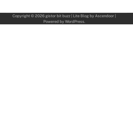
Copyright © 2026
gistor bit buzz
| Lite Blog by
Ascendoor
|
Powered by
WordPress
.