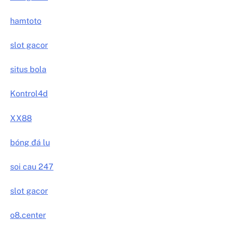
hamtoto
slot gacor
situs bola
Kontrol4d
XX88
bóng đá lu
soi cau 247
slot gacor
o8.center