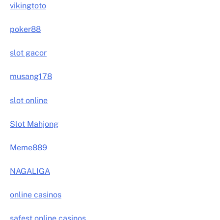
vikingtoto
poker88
slot gacor
musang178
slot online
Slot Mahjong
Meme889
NAGALIGA
online casinos
safest online casinos