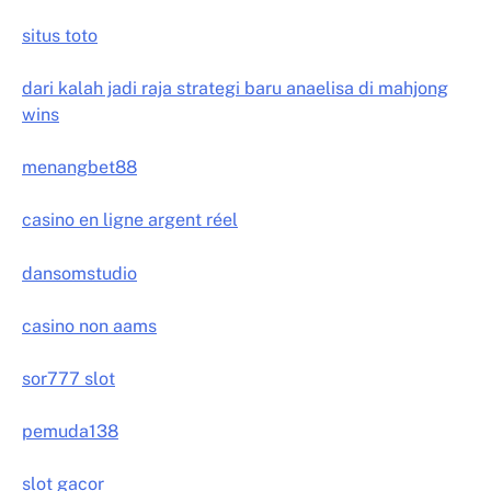
situs toto
dari kalah jadi raja strategi baru anaelisa di mahjong
wins
menangbet88
casino en ligne argent réel
dansomstudio
casino non aams
sor777 slot
pemuda138
slot gacor